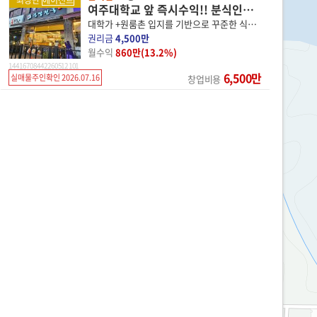
최상단
에이전트
여주대학교 앞 즉시수익!! 분식인수기회!!
대학가 +원룸촌 입지를 기반으로 꾸준한 식사수요를 확보!!
권리금
4,500만
월수익
860만(13.2%)
14 41670 8442 260512 101
6,500만
실매물주인확인 2026.07.16
창업비용