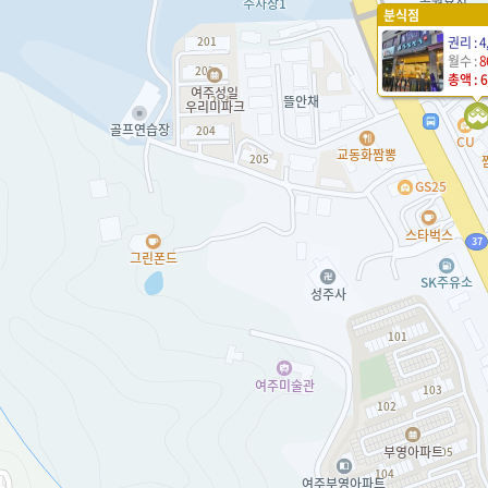
분식점
권리 : 4
월수 :
8
총액 : 