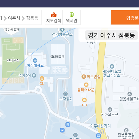
제주도
기
여주시
점봉동
업종분
지도검색
역세권
경기 여주시 점봉동