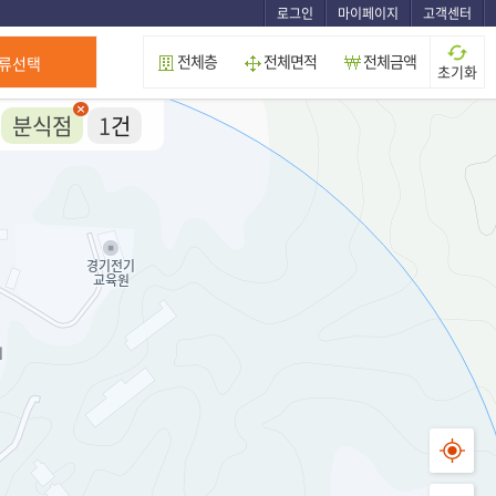
로그인
마이페이지
고객센터
전체층
전체면적
전체금액
류선택
초기화
분식점
1
건