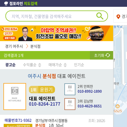
점포라인
지도검색
경
경기 여주시
분식점
검색결과
1
개
초기화
광고순
수익률순
매매가순
인기순
여주시
분식점
대표 에이전트
2위 안희찬
윤원기
1위
010-8992-1890
대표 에이전트
3위 김남현
010-8264-2177
010-4629-8651
매물번호71-9362
경기남부 여주시 점봉동
조회 : 16626
분식점
1층
50
㎡