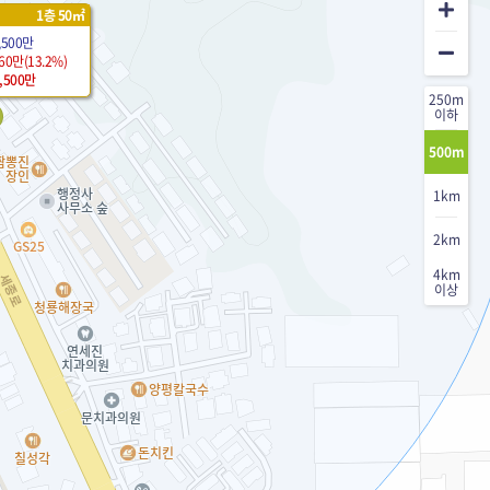
1층 50㎡
,500만
60만(13.2%)
6,500만
250m
이하
500m
1km
2km
4km
이상