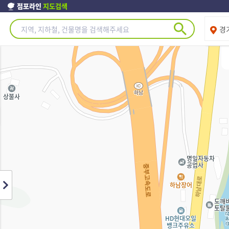
점포라인
지도검색
제주도
경