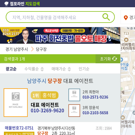
점포라인
지도검색
경
경기 남양주시
당구장
검색결과
1
개
초기화
광고순
수익률순
매매가순
인기순
남양주시
당구장
대표 에이전트
2위 최현아
홍석범
1위
010-2571-9236
대표 에이전트
3위 장윤석
010-3269-9620
010-2103-5658
매물번호72-0751
경기북부 남양주시 다산동
조회 : 1984
당구장
2층
220.31
㎡