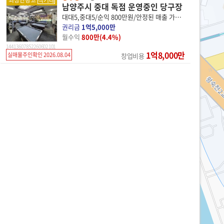
최상단광고
직거래
남양주시 중대 독점 운영중인 당구장
대대5,중대5/순익 800만원/안정된 매출 가능/경쟁업체 없음
권리금
1억5,000만
월수익
800만(4.4%)
14 41360 7852 260602 101
1억8,000만
실매물주인확인 2026.08.04
창업비용