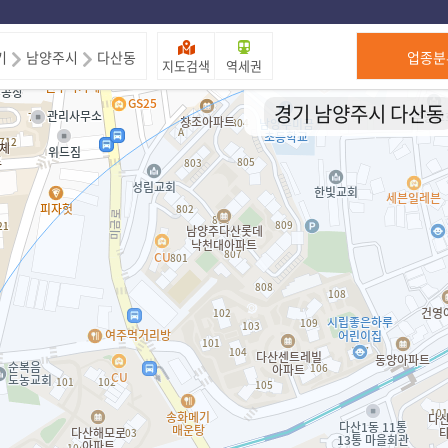
제주도
기
남양주시
다산동
업종분
지도검색
역세권
경기 남양주시 다산동