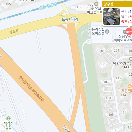
당구장
권리 : 
월수 :
8
총액 : 