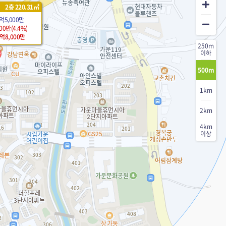
2층 220.31㎡
1억5,000만
00만(4.4%)
1억8,000만
250m
이하
500m
1km
2km
4km
이상