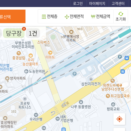
로그인
마이페이지
고객센터
전체층
전체면적
전체금액
류선택
초기화
당구장
1
건