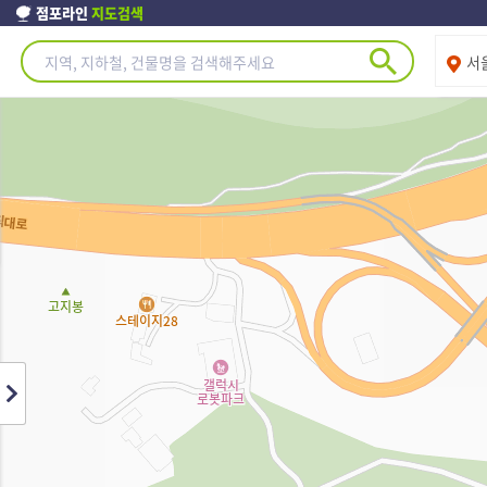
점포라인
지도검색
제주도
서