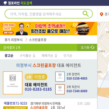
점포라인
지도검색
경
경기 의정부시
스크린골프장
검색결과
1
개
초기화
광고순
수익률순
매매가순
인기순
의정부시
스크린골프장
대표 에이전트
2위 장연미
이정훈
1위
010-3158-4865
대표 에이전트
3위 최은이
010-8283-0185
010-7240-8089
매물번호71-9233
경기북부 의정부시 민락동
조회 : 2283
스크린골프장
1층
787
㎡