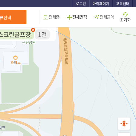
로그인
마이페이지
고객센터
전체층
전체면적
전체금액
류선택
초기화
스크린골프장
1
건