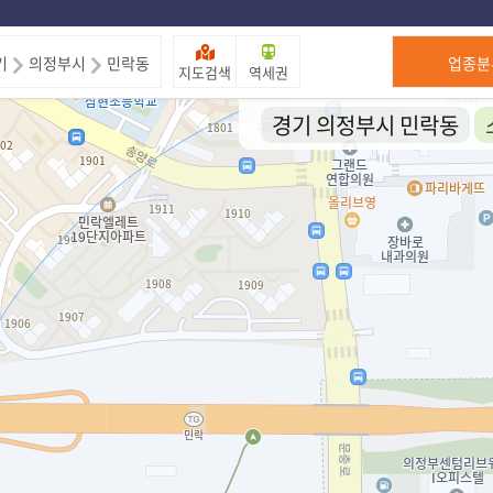
제주도
기
의정부시
민락동
업종분
지도검색
역세권
경기 의정부시 민락동