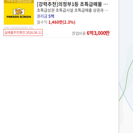
최상단
에이전트
[강력추천]의정부1등 초특급매물 프렌즈스크린
초특급상권 초특급시설 초특급매출 상권과 매장보시고 결정하세요
권리금
5억
월수익
1,460만(2.3%)
14 41150 8406 260511 101
6억3,000만
실매물주인확인 2026.06.11
창업비용