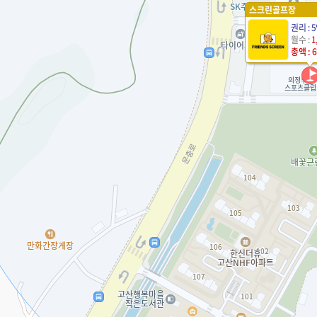
스크린골프장
권리 : 
월수 :
1
총액 : 