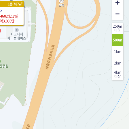
1층 787㎡
5억
,460만(2.3%)
6억3,000만
250m
이하
500m
1km
2km
4km
이상