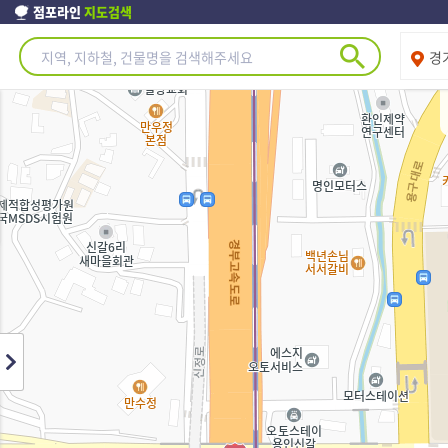
점포라인
지도검색
제주도
경