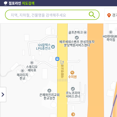
점포라인
지도검색
제주도
경