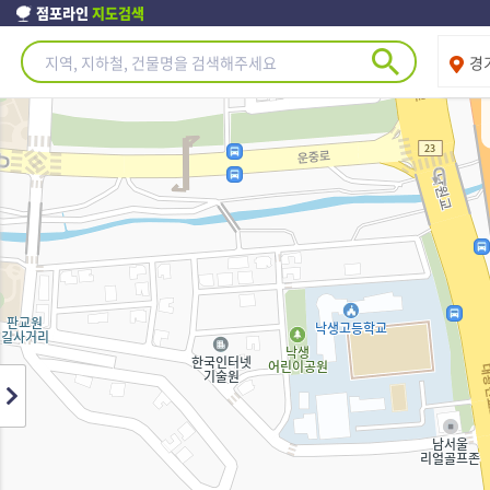
점포라인
지도검색
제주도
경