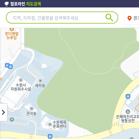
점포라인
지도검색
제주도
경