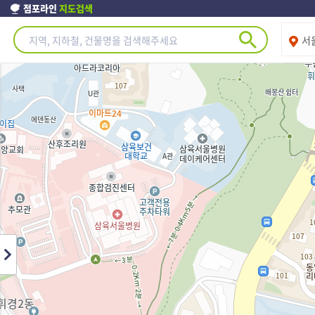
점포라인
지도검색
제주도
서