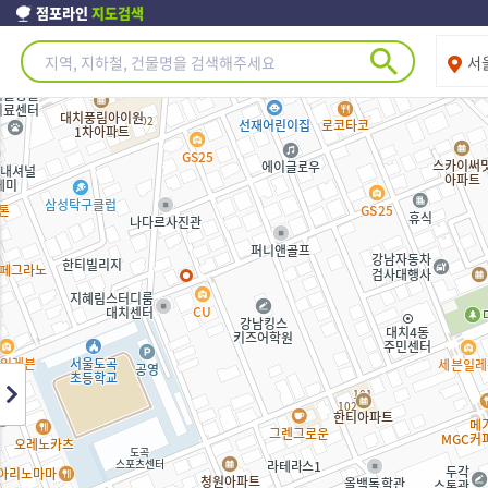
점포라인
지도검색
제주도
서