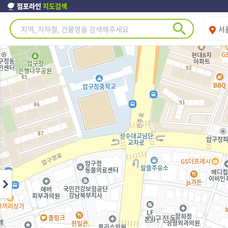
점포라인
지도검색
제주도
서