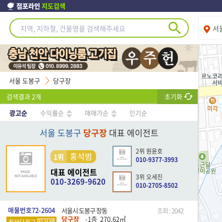
점포라인
지도검색
서
서울 도봉구
당구장
검색결과
2
개
초기화
광고순
수익률순
매매가순
인기순
서울 도봉구
당구장
대표 에이전트
2위 원윤호
홍석범
1위
010-9377-3993
대표 에이전트
3위 오세진
010-3269-9620
010-2705-8502
매물번호72-2604
서울시 도봉구 창동
조회 : 2042
당구장
-1층
270.62
㎡