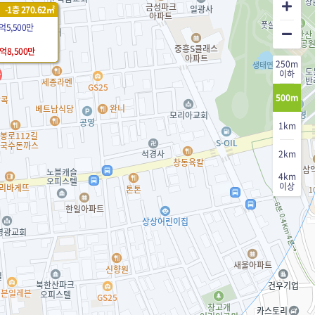
-1층 270.62㎡
1억5,500만
1억8,500만
250m
이하
500m
1km
2km
4km
이상