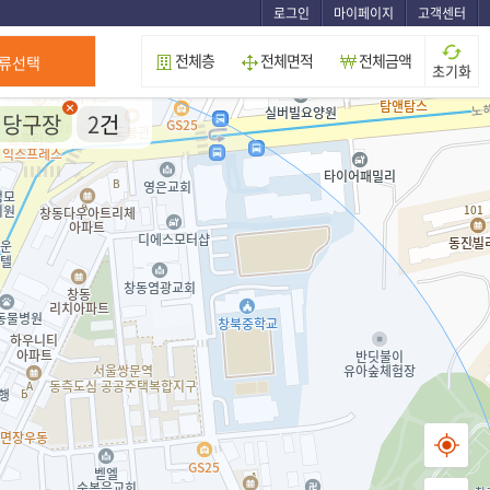
로그인
마이페이지
고객센터
전체층
전체면적
전체금액
류선택
초기화
당구장
2
건