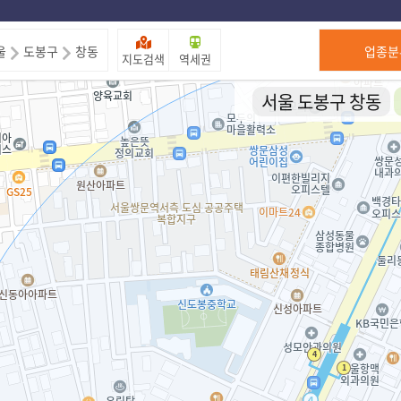
제주도
울
도봉구
창동
업종분
지도검색
역세권
서울 도봉구 창동