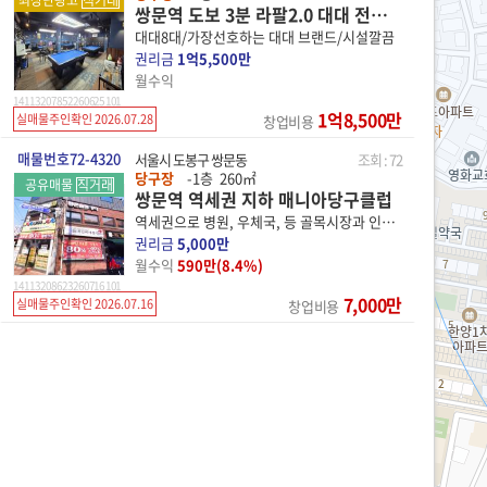
최상단광고
직거래
쌍문역 도보 3분 라팔2.0 대대 전용 구장
대대8대/가장선호하는 대대 브랜드/시설깔끔
권리금
1억5,500만
월수익
14 11320 7852 260625 101
1억8,500만
실매물주인확인 2026.07.28
창업비용
매물번호72-4320
서울시 도봉구 쌍문동
조회 : 72
당구장
-1층
260
㎡
공유매물
직거래
쌍문역 역세권 지하 매니아당구클럽
역세권으로 병원, 우체국, 등 골목시장과 인접해 유동인구 풍부한곳
권리금
5,000만
월수익
590만(8.4%)
14 11320 8623 260716 101
7,000만
실매물주인확인 2026.07.16
창업비용