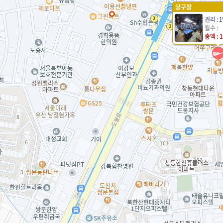
당구장
권리 : 
월수 :
총액 : 