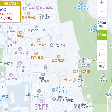
4층 243.8㎡
,000만
33만(2.2%)
1억5,000만
250m
이하
500m
1km
2km
4km
이상