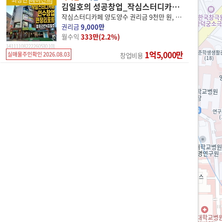
최상단
에이전트
김일호의 성공창업_작심스터디카페 대학로 특급
작심스터디카페 양도양수 권리금 9천만 원, 월 1,100만 매출!
권리금
9,000만
월수익
333만(2.2%)
14 11110 8222 260530 101
1억5,000만
실매물주인확인 2026.08.03
창업비용