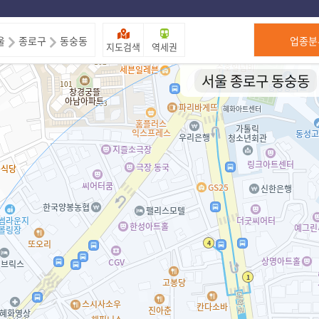
제주도
울
종로구
동숭동
업종분
지도검색
역세권
서울 종로구 동숭동