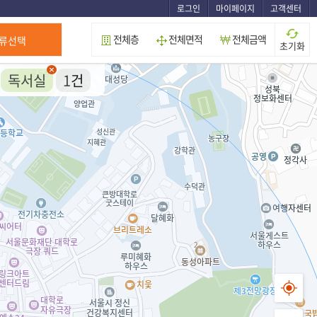
로그인
마이페이지
고객센터
전체층
전체면적
전체금액
류선택
초기화
독서실
1
건