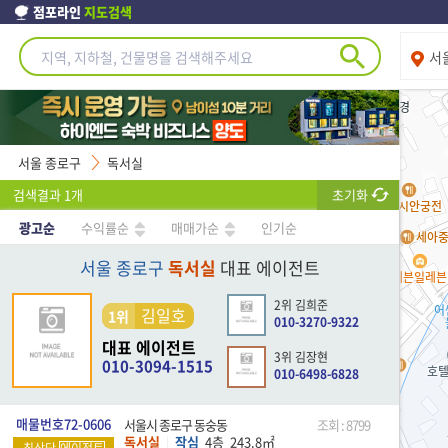
점포라인
지도검색
서
서울 종로구
독서실
검색결과
1
개
초기화
광고순
수익률순
매매가순
인기순
서울 종로구
독서실
대표 에이전트
2위 김희준
김일호
1위
010-3270-9322
대표 에이전트
3위 김장현
010-3094-1515
010-6498-6828
매물번호72-0606
서울시 종로구 동숭동
조회 : 8799
독서실
작심
4층
243.8
㎡