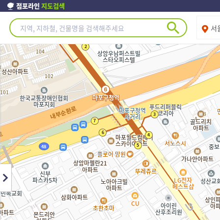
점포라인
지도검색
제주도
서