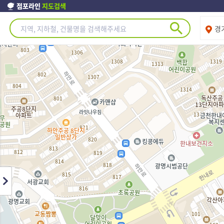
점포라인
지도검색
제주도
경