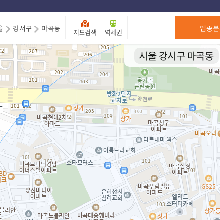
제주도
울
강서구
마곡동
업종분
지도검색
역세권
서울 강서구 마곡동