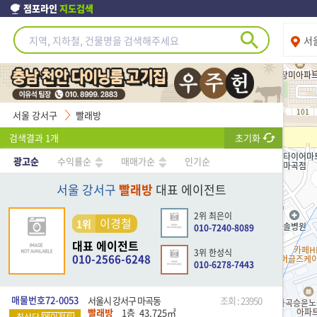
점포라인
지도검색
서
서울 강서구
빨래방
검색결과
1
개
초기화
광고순
수익률순
매매가순
인기순
서울 강서구
빨래방
대표 에이전트
2위 최은이
이경철
1위
010-7240-8089
대표 에이전트
3위 한성식
010-2566-6248
010-6278-7443
매물번호72-0053
서울시 강서구 마곡동
조회 : 23950
빨래방
1층
43.725
㎡