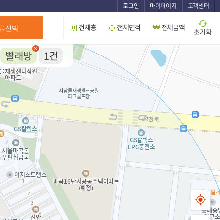
로그인
마이페이지
고객센터
전체층
전체면적
전체금액
류선택
초기화
빨래방
1
건