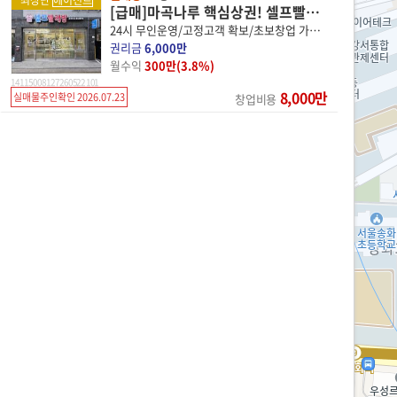
최상단
에이전트
[급매]마곡나루 핵심상권! 셀프빨래방 양도!
24시 무인운영/고정고객 확보/초보창업 가능/직장인 부업 추천!
권리금
6,000만
월수익
300만(3.8%)
14 11500 8127 260522 101
8,000만
실매물주인확인 2026.07.23
창업비용