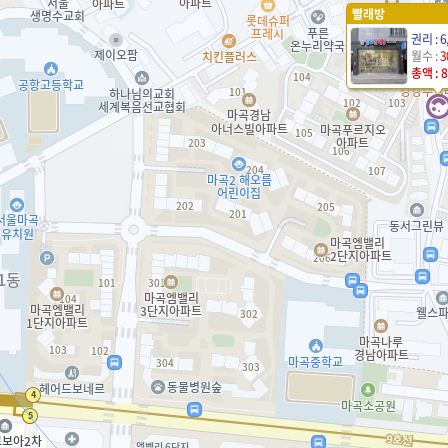
빨래방
권리 : 6
월수 :
3
총액 : 