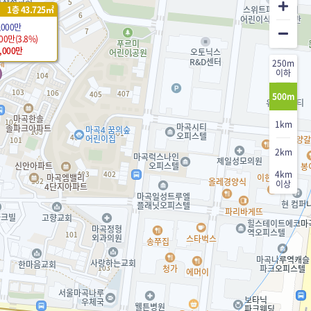
1층 43.725㎡
,000만
00만(3.8%)
8,000만
250m
이하
500m
1km
2km
4km
이상