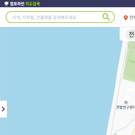
점포라인
지도검색
제주도
전
전