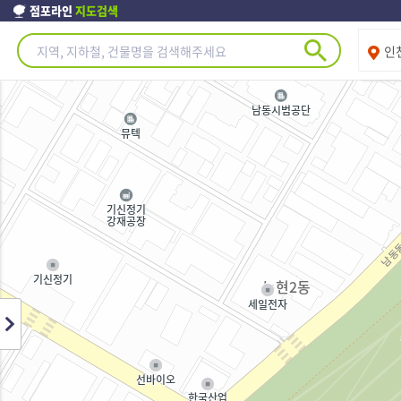
점포라인
지도검색
제주도
인