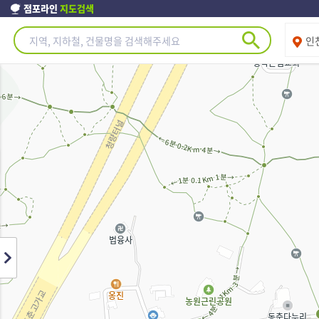
점포라인
지도검색
제주도
인